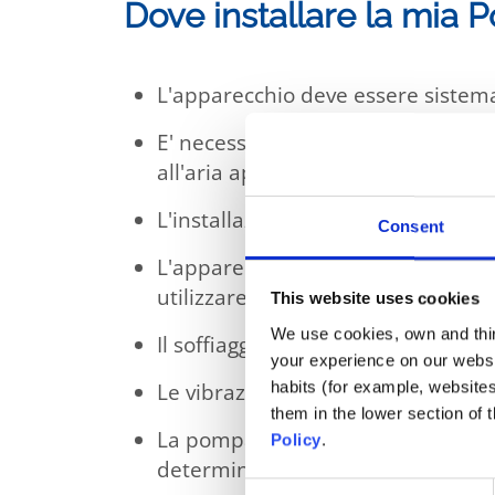
Dove installare la mia 
L'apparecchio deve essere sistema
E' necessario rispettare lo spazio
all'aria aperta
L'installazione deve essere sempli
Consent
L'apparecchio sarà poggiato su un
utilizzare i 4 supporti antivibranti
This website uses cookies
We use cookies, own and third
Il soffiaggio non dovrà essere dire
your experience on our websi
habits (for example, website
Le vibrazioni e il rumore non dov
them in the lower section of
La pompa di calore deve essere si
Policy
.
determinata dalla normativa vigen
Consent