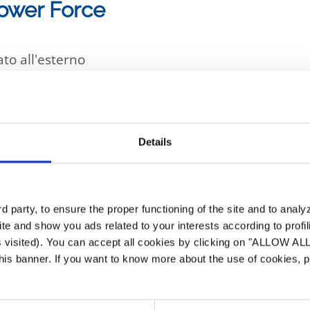
Power Force
to all'esterno
 minimo libero attorno all'apparecchio, con la part
ce e permettere interventi di manutenzione facili
Details
 basamento rigido e dovrà essere protetto da risc
 in dotazione, collocarli ai 4 angoli della macchina
 party, to ensure the proper functioning of the site and to anal
tto verso finestre circondenti
te and show you ads related to your interests according to profi
s visited). You can accept all cookies by clicking on "ALLOW AL
ranno essere trasmessi ad una costruzione vicina
 this banner. If you want to know more about the use of cookies,
stemata a una distanza minima dal bordo della va
te nello stato dell'impianto