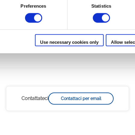
are il manuale di installazione ed uso dell'appare
Preferences
Statistics
servizio
Use necessary cookies only
Allow selec
Contattateci
Contattaci per email