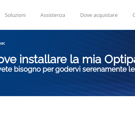
Soluzioni
Assistenza
Dove acquistare
pac
ve installare la mia Opti
i avete bisogno per godervi serenamente l