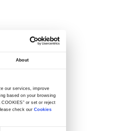
e superiore collocata
About
hi di innondazione,
yze our services, improve
ling based on your browsing
L COOKIES" or set or reject
 please check our
Cookies
sca, distanza