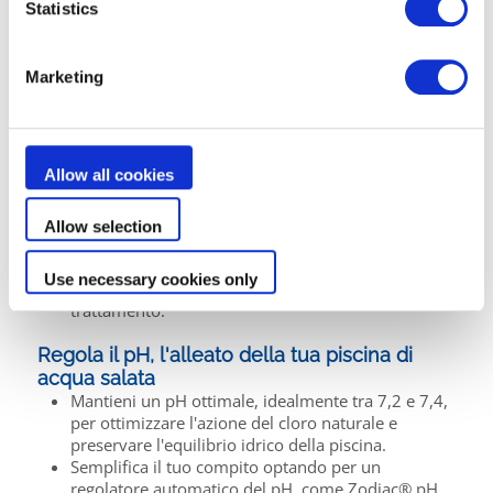
Statistics
manutenzione impeccabile della tua
piscina di acqua salata
Marketing
Gestione ottimale del livello di sale: la
chiave per un trattamento efficace
Controlla regolarmente il livello di sale nell'acqua
Allow all cookies
della tua piscina, soprattutto dopo forti piogge o
svuotamenti parziali, utilizzando un tester
elettronico o delle strisce reattive.
Allow selection
Se necessario, regola la concentrazione del sale,
rispettando l'intervallo ideale da 2 a 5 g/L (a
Use necessary cookies only
seconda dei modelli), per garantire l'efficacia del
trattamento.
Regola il pH, l'alleato della tua piscina di
acqua salata
Mantieni un pH ottimale, idealmente tra 7,2 e 7,4,
per ottimizzare l'azione del cloro naturale e
preservare l'equilibrio idrico della piscina.
Semplifica il tuo compito optando per un
regolatore automatico del pH, come Zodiac® pH