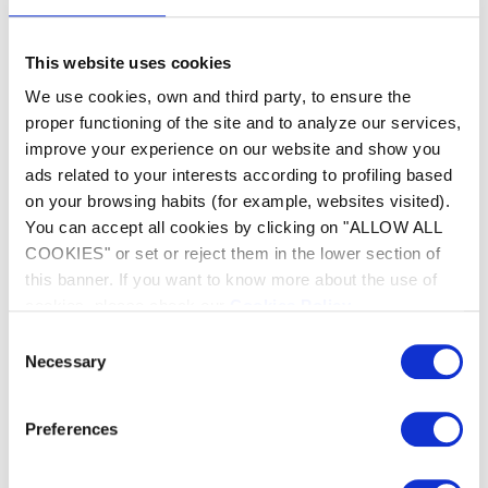
Una volta installato il sistema di
elettrolisi, non sarà più necessario
acquistare prodotti chimici per la
This website uses cookies
disinfezione.
We use cookies, own and third party, to ensure the
Nonostante un investimento iniziale più
proper functioning of the site and to analyze our services,
elevato, i costi di gestione risultano molto
bassi nel lungo periodo, consentendo di
improve your experience on our website and show you
ottenere risparmi significativi.
ads related to your interests according to profiling based
on your browsing habits (for example, websites visited).
Implementazione semplice,
You can accept all cookies by clicking on "ALLOW ALL
indipendentemente dalla tua piscina
COOKIES" or set or reject them in the lower section of
Il sistema di elettrolisi al sale è
compatibile con tutti i tipi di piscine,
this banner. If you want to know more about the use of
anche quelle già costruite, e si adatta ai
cookies, please check our
Cookies Policy
.
vari rivestimenti.
Consent
L'installazione di un sistema di elettrolisi
Necessary
Selection
è semplice e veloce e non richiede delle
modifiche sostanziali alla configurazione
esistente.
Preferences
I consigli dei nostri esperti per una