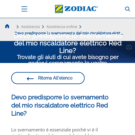
Assistenza
Assistenza online
Devo predisporre lo svernamento del mio riscaldatore elett...
Devo predisporre lo svernamento
del mio riscaldatore elettrico Red
Line?
Trovate gli aiuti di cui avete bisogno per
godervi serenamente le vostre
apparecchiature
Ritorna All'elenco
Devo predisporre lo svernamento
del mio riscaldatore elettrico Red
Line?
Lo svernamento è essenziale poiché vi è il