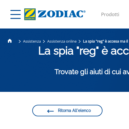
Prodotti
Assistenza
Assistenza online
La spia "reg" è accesa ma il 
La spia "reg" è ac
Trovate gli aiuti di cu
Ritorna All'elenco