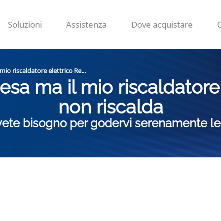
Soluzioni
Assistenza
Dove acquistare
mio riscaldatore elettrico Re...
cesa ma il mio riscaldatore
non riscalda
i avete bisogno per godervi serenamente l