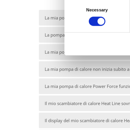
Consent
Necessary
Selection
La mia pompa di calore Power Force non 
La pompa di calore manda in corto il disgi
La mia pompa di calore non funziona
La mia pompa di calore non inizia subito a
La mia pompa di calore Power Force funz
Il mio scambiatore di calore Heat Line sovra
Il display del mio scambiatore di calore H