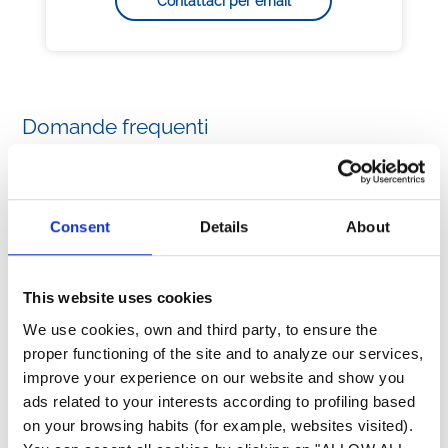
Contattaci per email
Domande frequenti
La mia pompa di calore Power Force non
funziona
Consent
Details
About
La mia pompa di calore non funziona
This website uses cookies
La mia pompa di calore non inizia subito a
We use cookies, own and third party, to ensure the
riscaldare
proper functioning of the site and to analyze our services,
improve your experience on our website and show you
Il display del mio scambiatore di calore Heat
ads related to your interests according to profiling based
Line non funziona
on your browsing habits (for example, websites visited).