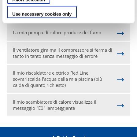
La mia pompa di calore Power Force fa
Use necessary cookies only
interrompere l'interruttore differenziale
La mia pompa di calore produce del fumo
Il ventilatore gira ma il compressore si ferma di
tanto in tanto senza messaggio di errore
Il mio riscaldatore elettrico Red Line
sovrariscalda l'acqua della mia piscina (più
calda di quanto richiesto)
Il mio scambiatore di calore visualizza il
messaggio "E0" lampeggiante