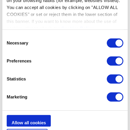
on your browsing habits (for example, websites visited).
You can accept all cookies by clicking on "ALLOW ALL
Il suo filtro, accessibile dall'alto, consente un
COOKIES" or set or reject them in the lower section of
reale comfort nell'uso quotidiano. Lo scarico
this banner. If you want to know more about the use of
rapido dell'acqua facilita la rimozione del robot
dalla piscina.
cookies, please check our
Cookies Policy
.
Consent
Necessary
Selection
Preferences
Statistics
Marketing
Allow all cookies
Mostra meno