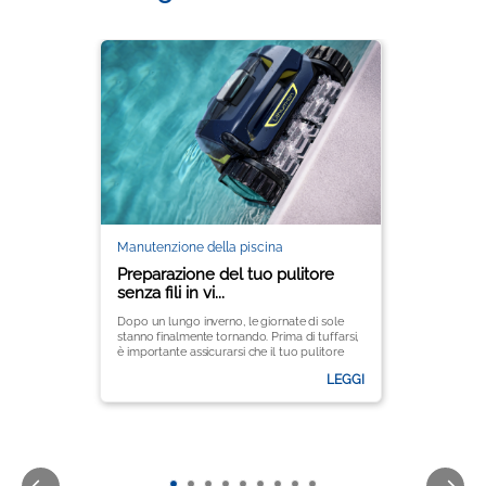
Manutenzione della piscina
Preparazione del tuo pulitore
senza fili in vi...
Dopo un lungo inverno, le giornate di sole
stanno finalmente tornando. Prima di tuffarsi,
è importante assicurarsi che il tuo pulitore
senza fili per piscine sia pronto per mantenere
LEGGI
l'acqua cristallina durante tutta la stagione.
È essenziale seguire alcuni passaggi chiave
per garantire prestazioni ottimali e
prolungarne la durata. Ecco una guida
completa per rimettere in funzione il tuo
pulitore Zodiac® per questa stagione.