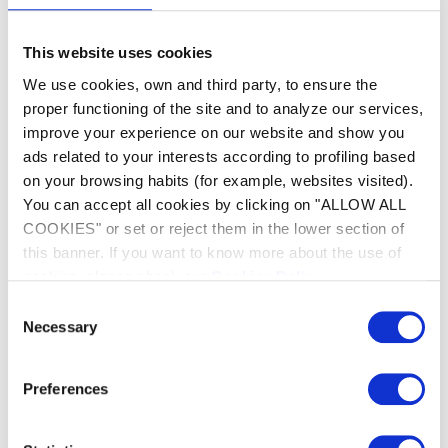
spazzole, rimuove rapidamente i detriti prima
che vengano aspirati, garantendo così una
This website uses cookies
pulizia ottimale di fondo e pareti.
We use cookies, own and third party, to ensure the
proper functioning of the site and to analyze our services,
improve your experience on our website and show you
ads related to your interests according to profiling based
on your browsing habits (for example, websites visited).
You can accept all cookies by clicking on "ALLOW ALL
COOKIES" or set or reject them in the lower section of
this banner. If you want to know more about the use of
cookies, please check our
Cookies Policy
.
Consent
Necessary
Selection
Preferences
Maneggevolezza senza
sforzo