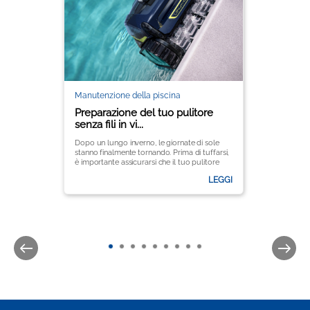
Manutenzione della piscina
Preparazione del tuo pulitore
senza fili in vi...
Dopo un lungo inverno, le giornate di sole
stanno finalmente tornando. Prima di tuffarsi,
è importante assicurarsi che il tuo pulitore
senza fili per piscine sia pronto per mantenere
LEGGI
l'acqua cristallina durante tutta la stagione.
È essenziale seguire alcuni passaggi chiave
per garantire prestazioni ottimali e
prolungarne la durata. Ecco una guida
completa per rimettere in funzione il tuo
pulitore Zodiac® per questa stagione.