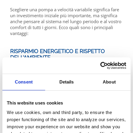
Scegliere una pompa a velocità variabile significa fare
un investimento iniziale più importante, ma significa
anche pensare al sistema nel lungo periodo e al vostro
comfort di tutti i giorni. Ecco quali sono i principali
vantaggi:
RISPARMIO ENERGETICO E RISPETTO
DELL’AMBIENTE
Riducendo la velocità della pompa di
filtrazione si riduce notevolmente il
Consent
Details
About
consumo di energia. Anche quando
si aumenta il tempo di filtrazione, la
potenza necessaria per far funzionare il
sistema è decisamente inferiore. E se la
This website uses cookies
piscina è dotata di un riscaldatore che
We use cookies, own and third party, to ensure the
richiede che la pompa della piscina sia in
proper functioning of the site and to analyze our services,
funzione 24/7 fino al raggiungimento
della temperatura desiderata, l'opzione a
improve your experience on our website and show you
bassa velocità sarà un elemento molto