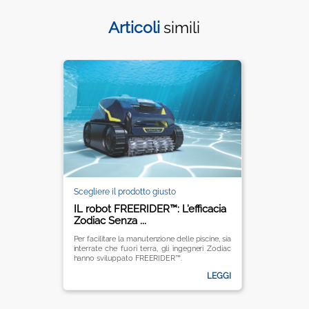
Articoli
simili
Scegliere il prodotto giusto
IL robot FREERIDER™: L’efficacia
Zodiac Senza ...
Per facilitare la manutenzione delle piscine, sia
interrate che fuori terra, gli ingegneri Zodiac
hanno sviluppato FREERIDER™.
LEGGI